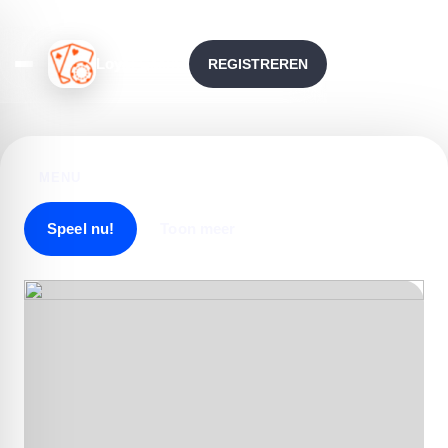
Loyal Casino
REGISTREREN
MENU
Speel nu!
Toon meer